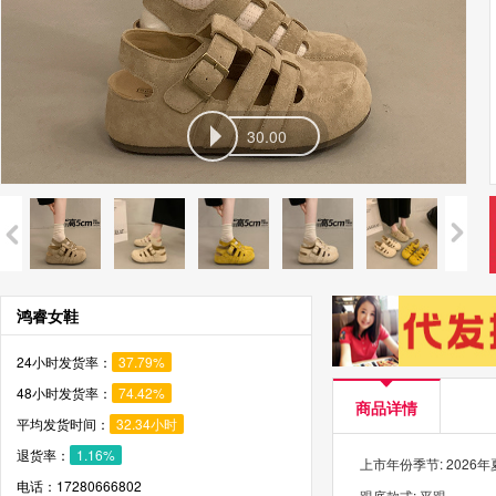
30.00
鸿睿女鞋
24小时发货率：
37.79%
48小时发货率：
74.42%
商品详情
平均发货时间：
32.34小时
退货率：
1.16%
上市年份季节: 2026
电话：17280666802
跟底款式: 平跟