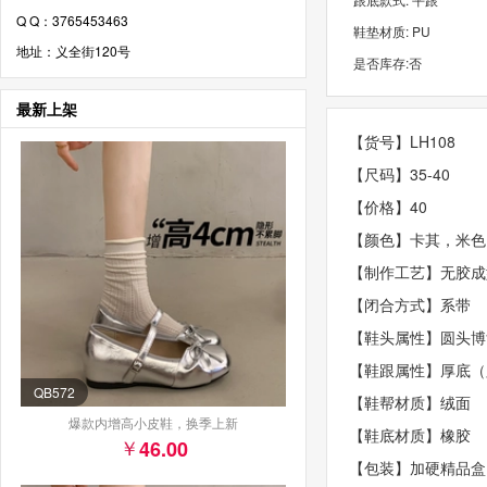
Q Q：3765453463
鞋垫材质: PU
地址：义全街120号
是否库存:否
最新上架
【货号】LH108
【尺码】35-40
【价格】40
【颜色】卡其，米色
【制作工艺】无胶成
【闭合方式】系带
【鞋头属性】圆头博
【鞋跟属性】厚底（
QB572
【鞋帮材质】绒面
爆款内增高小皮鞋，换季上新
【鞋底材质】橡胶
46.00
【包装】加硬精品盒