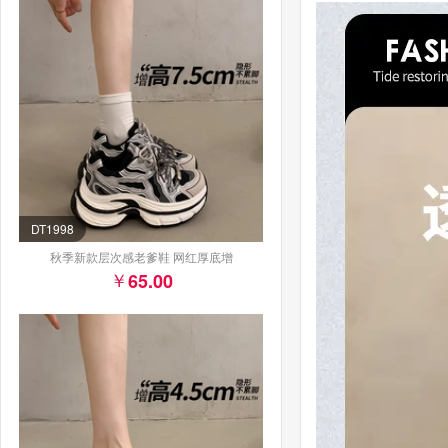
DT1998
秋季新款层次感老爹鞋 网红厚底增
65.00