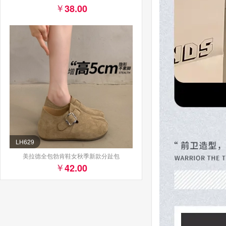
38.00
LH629
美拉德全包勃肯鞋女秋季新款分趾包
42.00