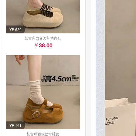
YF-620
复古弹力交叉带勃肯鞋
38.00
YF-161
复古玛丽珍勃肯鞋女