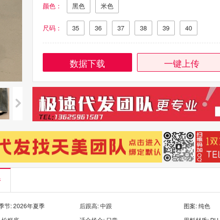
颜色：
黑色
米色
尺码：
35
36
37
38
39
40
数据下载
一键上传
情
节: 2026年夏季
后跟高: 中跟
图案: 纯色
 松糕底
适合场合: 日常
里料材质: PU