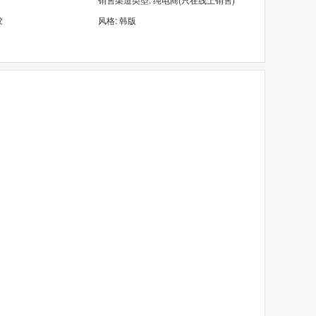
胶
风格: 韩版