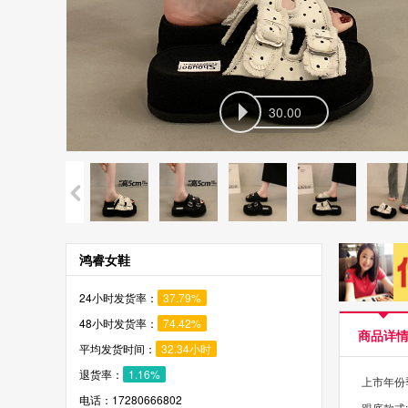
30.00
鸿睿女鞋
24小时发货率：
37.79%
48小时发货率：
74.42%
商品详
平均发货时间：
32.34小时
退货率：
1.16%
上市年份季
电话：17280666802
跟底款式: