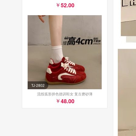
52.00
TJ-2802
流线弧形拼色德训鞋女 复古磨砂薄
48.00