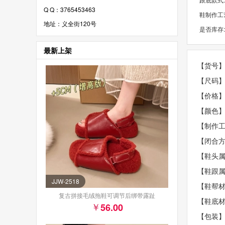
Q Q：3765453463
鞋制作工艺
地址：义全街120号
是否库存
最新上架
【货号】L
【尺码】3
【价格】
【颜色
【制作
【闭合
【鞋头
【鞋跟属
JJW-2518
【鞋帮
复古拼接毛绒拖鞋可调节后绑带露趾
【鞋底
56.00
【包装