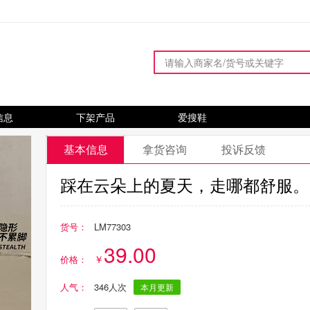
信息
下架产品
爱搜鞋
基本信息
拿货咨询
投诉反馈
踩在云朵上的夏天，走哪都舒服。
货号：
LM77303
39.00
价格：
人气：
346人次
本月更新