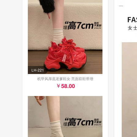
LH-221
机甲风厚底老爹鞋女 亮面双鞋带增
58.00