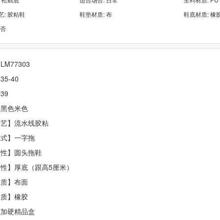
: 胶粘鞋
鞋垫材质: 布
鞋底材质: 橡
:否
M77303
5-40
39
】黑色米色
工艺】流水线胶粘
方式】一字拖
属性】圆头拖鞋
性】厚底（跟高5厘米）
材质】布面
材质】橡胶
】加硬精品盒